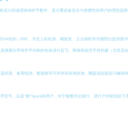
无人机设计的减震收纳护手配件，是注重设备安全与便携性的用户的理想选择
EVA泡沫）内衬，为无人机机身、螺旋桨、云台相机等关键部位提供缓
直接握住带有护手结构的包体进行起飞、降落和低空手持拍摄（尤其适合“晓
、遥控器、备用电池、数据线等可井井有条地存放。翻盖或拉链设计确保
c 3 Classic及更早型号，以及“晓”Spark的用户。对于频繁外出旅行、进