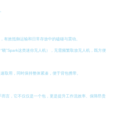
。
冲，有效抵御运输和日常存放中的磕碰与震动。
”Spark这类迷你无人机），无需频繁取放无人机，既方便
快速取用，同时保持整体紧凑，便于背包携带。
行户外航拍的飞手而言，它不仅仅是一个包，更是提升工作流效率、保障昂贵