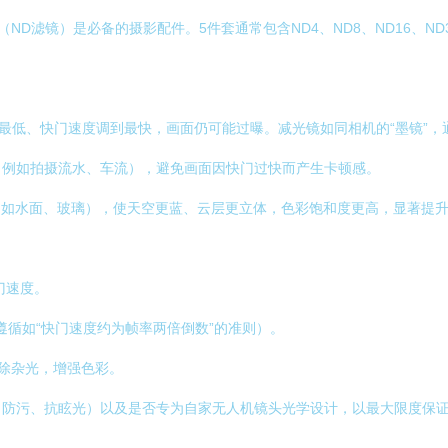
（ND滤镜）是必备的摄影配件。5件套通常包含ND4、ND8、ND16、N
至最低、快门速度调到最快，画面仍可能过曝。减光镜如同相机的“墨镜”
（例如拍摄流水、车流），避免画面因快门过快而产生卡顿感。
（如水面、玻璃），使天空更蓝、云层更立体，色彩饱和度更高，显著提
门速度。
循如“快门速度约为帧率两倍倒数”的准则）。
除杂光，增强色彩。
、防污、抗眩光）以及是否专为自家无人机镜头光学设计，以最大限度保