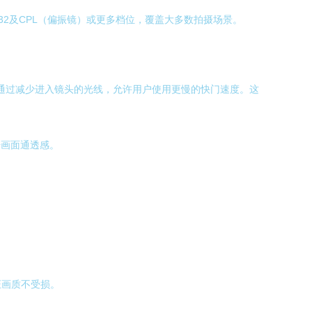
D32及CPL（偏振镜）或更多档位，覆盖大多数拍摄场景。
，通过减少进入镜头的光线，允许用户使用更慢的快门速度。这
升画面通透感。
证画质不受损。